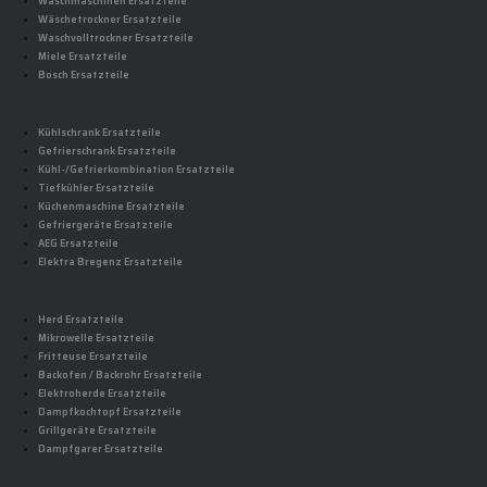
Waschmaschinen Ersatzteile
Wäschetrockner Ersatzteile
Waschvolltrockner Ersatzteile
Miele Ersatzteile
Bosch Ersatzteile
Kühlschrank Ersatzteile
Gefrierschrank Ersatzteile
Kühl-/Gefrierkombination Ersatzteile
Tiefkühler Ersatzteile
Küchenmaschine Ersatzteile
Gefriergeräte Ersatzteile
AEG Ersatzteile
Elektra Bregenz Ersatzteile
Herd Ersatzteile
Mikrowelle Ersatzteile
Fritteuse Ersatzteile
Backofen / Backrohr Ersatzteile
Elektroherde Ersatzteile
Dampfkochtopf Ersatzteile
Grillgeräte Ersatzteile
Dampfgarer Ersatzteile