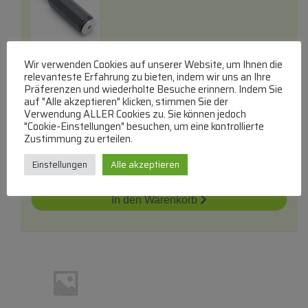
2,5mm Kk-Stereo Kunststoff Lötbar
mit
Knickschutz
Wir verwenden Cookies auf unserer Website, um Ihnen die
relevanteste Erfahrung zu bieten, indem wir uns an Ihre
COM
Präferenzen und wiederholte Besuche erinnern. Indem Sie
auf "Alle akzeptieren" klicken, stimmen Sie der
2,5mm Klinkenkupplung Stereo
Verwendung ALLER Cookies zu. Sie können jedoch
lieferbar innerhalb von 3 Tagen
"Cookie-Einstellungen" besuchen, um eine kontrollierte
Zustimmung zu erteilen.
€
3,98
Einstellungen
Alle akzeptieren
Zum Produkt
In den Warenkorb