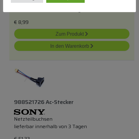
Netzteilbuchsen
lieferbar innerhalb von 3 Tagen
€
8,99
Zum Produkt
In den Warenkorb
988521726 Ac-Stecker
Netzteilbuchsen
lieferbar innerhalb von 3 Tagen
€
51,32