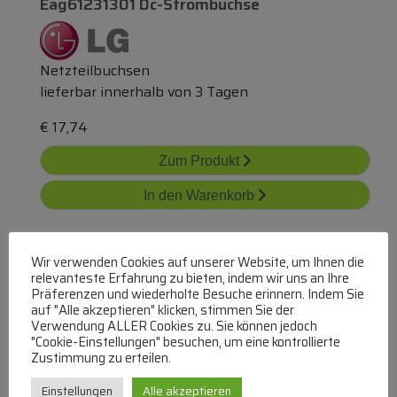
Eag61231301 Dc-Strombuchse
Netzteilbuchsen
lieferbar innerhalb von 3 Tagen
€
17,74
Zum Produkt
In den Warenkorb
Wir verwenden Cookies auf unserer Website, um Ihnen die
relevanteste Erfahrung zu bieten, indem wir uns an Ihre
Präferenzen und wiederholte Besuche erinnern. Indem Sie
auf "Alle akzeptieren" klicken, stimmen Sie der
Verwendung ALLER Cookies zu. Sie können jedoch
"Cookie-Einstellungen" besuchen, um eine kontrollierte
031274r C00906339 Netzbuchse Horizontal
Zustimmung zu erteilen.
Einstellungen
Alle akzeptieren