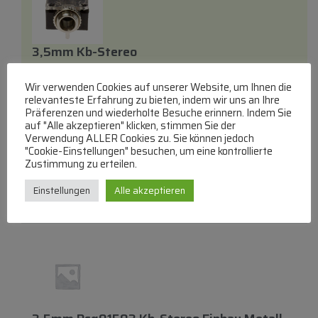
3,5mm Kb-Stereo
COM
Wir verwenden Cookies auf unserer Website, um Ihnen die
3,5mm Klinkenbuchse Stereo
relevanteste Erfahrung zu bieten, indem wir uns an Ihre
lieferbar innerhalb von 3 Tagen
Präferenzen und wiederholte Besuche erinnern. Indem Sie
auf "Alle akzeptieren" klicken, stimmen Sie der
€
8,06
Verwendung ALLER Cookies zu. Sie können jedoch
"Cookie-Einstellungen" besuchen, um eine kontrollierte
Zustimmung zu erteilen.
Zum Produkt
Einstellungen
Alle akzeptieren
In den Warenkorb