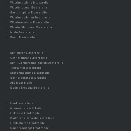
Waschmaschine Ersatzteile
Waschtrockner Ersatzteile
Geschirrspüler Ersatzteile
Waschmaschinen Ersatzteile
Wäschetrockner Ersatzteile
Waschvolltrockner Ersatzteile
Miele Ersatzteile
Bosch Ersatzteile
Kühlschrank Ersatzteile
Gefrierschrank Ersatzteile
Kühl-/Gefrierkombination Ersatzteile
Tiefkühler Ersatzteile
Küchenmaschine Ersatzteile
Gefriergeräte Ersatzteile
AEG Ersatzteile
Elektra Bregenz Ersatzteile
Herd Ersatzteile
Mikrowelle Ersatzteile
Fritteuse Ersatzteile
Backofen / Backrohr Ersatzteile
Elektroherde Ersatzteile
Dampfkochtopf Ersatzteile