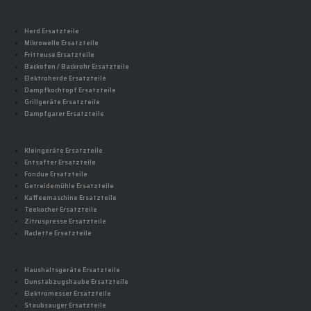
Herd Ersatzteile
Mikrowelle Ersatzteile
Fritteuse Ersatzteile
Backofen / Backrohr Ersatzteile
Elektroherde Ersatzteile
Dampfkochtopf Ersatzteile
Grillgeräte Ersatzteile
Dampfgarer Ersatzteile
Kleingeräte Ersatzteile
Entsafter Ersatzteile
Fondue Ersatzteile
Getreidemühle Ersatzteile
Kaffeemaschine Ersatzteile
Teekocher Ersatzteile
Zitruspresse Ersatzteile
Raclette Ersatzteile
Haushaltsgeräte Ersatzteile
Dunstabzugshaube Ersatzteile
Elektromesser Ersatzteile
Staubsauger Ersatzteile