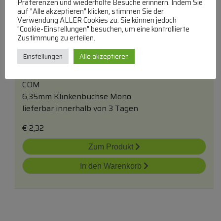
Präferenzen und wiederholte Besuche erinnern. Indem Sie
auf "Alle akzeptieren" klicken, stimmen Sie der
Verwendung ALLER Cookies zu. Sie können jedoch
"Cookie-Einstellungen" besuchen, um eine kontrollierte
Zustimmung zu erteilen.
Einstellungen
Alle akzeptieren
6,35mm Klinkenbuchse Mono Metall
COM
6,35mm Klinkenbuchse Mono
lieferbar innerhalb von 3 Tagen
€
2,32
Zum Produkt
In den Warenkorb