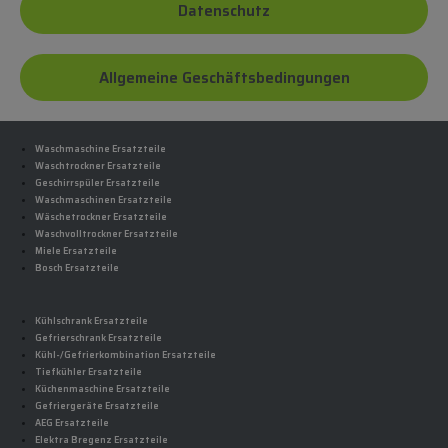
Datenschutz
Allgemeine Geschäftsbedingungen
Waschmaschine Ersatzteile
Waschtrockner Ersatzteile
Geschirrspüler Ersatzteile
Waschmaschinen Ersatzteile
Wäschetrockner Ersatzteile
Waschvolltrockner Ersatzteile
Miele Ersatzteile
Bosch Ersatzteile
Kühlschrank Ersatzteile
Gefrierschrank Ersatzteile
Kühl-/Gefrierkombination Ersatzteile
Tiefkühler Ersatzteile
Küchenmaschine Ersatzteile
Gefriergeräte Ersatzteile
AEG Ersatzteile
Elektra Bregenz Ersatzteile