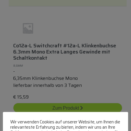
Co12a-L Switchcraft #12a-L Klinkenbuchse
6.3mm Mono Extra Langes Gewinde
mit
Schaltkontakt
9,5MM
-
6,35mm Klinkenbuchse Mono
lieferbar innerhalb von 3 Tagen
€
15,59
Zum Produkt
In den Warenkorb
Wir verwenden Cookies auf unserer Website, um Ihnen die
relevanteste Erfahrung zu bieten, indem wir uns an Ihre