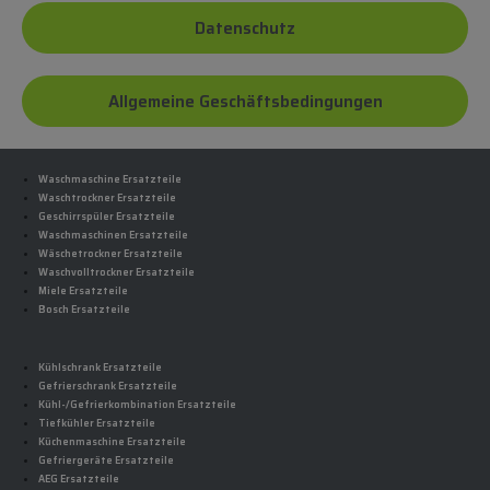
Datenschutz
Allgemeine Geschäftsbedingungen
Waschmaschine Ersatzteile
Waschtrockner Ersatzteile
Geschirrspüler Ersatzteile
Waschmaschinen Ersatzteile
Wäschetrockner Ersatzteile
Waschvolltrockner Ersatzteile
Miele Ersatzteile
Bosch Ersatzteile
Kühlschrank Ersatzteile
Gefrierschrank Ersatzteile
Kühl-/Gefrierkombination Ersatzteile
Tiefkühler Ersatzteile
Küchenmaschine Ersatzteile
Gefriergeräte Ersatzteile
AEG Ersatzteile