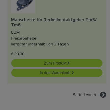
Manschette
für
Deckelkontaktgeber Tm5/
Tm6
COM
Freigabehebel
lieferbar innerhalb von 3 Tagen
€
23,90
Zum Produkt
In den Warenkorb
Seite 1 von 4