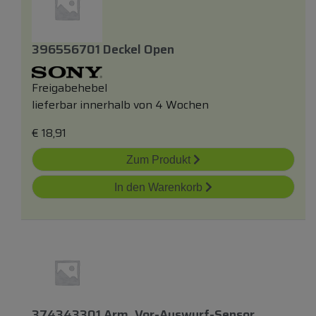
396556701 Deckel Open
Freigabehebel
lieferbar innerhalb von 4 Wochen
€
18,91
Zum Produkt
In den Warenkorb
374343301 Arm, Vor-Auswurf-Sensor