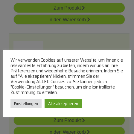
Zum Produkt
In den Warenkorb
Wir verwenden Cookies auf unserer Website, um Ihnen die
relevanteste Erfahrung zu bieten, indem wir uns an Ihre
Präferenzen und wiederholte Besuche erinnern. Indem Sie
339112101 Arm Eject Safety
auf "Alle akzeptieren" klicken, stimmen Sie der
Verwendung ALLER Cookies zu. Sie können jedoch
"Cookie-Einstellungen" besuchen, um eine kontrollierte
Freigabehebel
Zustimmung zu erteilen.
lieferbar innerhalb von 4 Wochen
Einstellungen
Alle akzeptieren
€
18,12
Zum Produkt
In den Warenkorb