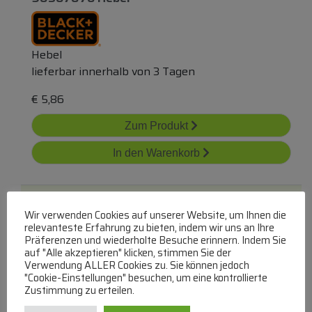
Hebel
lieferbar innerhalb von 3 Tagen
€
5,86
Zum Produkt
In den Warenkorb
Wir verwenden Cookies auf unserer Website, um Ihnen die
relevanteste Erfahrung zu bieten, indem wir uns an Ihre
Präferenzen und wiederholte Besuche erinnern. Indem Sie
auf "Alle akzeptieren" klicken, stimmen Sie der
Verwendung ALLER Cookies zu. Sie können jedoch
Ss-1000051447 Hebel
"Cookie-Einstellungen" besuchen, um eine kontrollierte
Zustimmung zu erteilen.
SEB