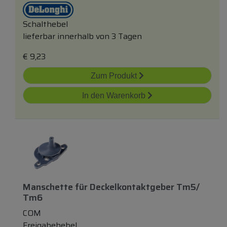
Schalthebel
lieferbar innerhalb von 3 Tagen
€
9,23
Zum Produkt
In den Warenkorb
Manschette
für
Deckelkontaktgeber Tm5/
Tm6
COM
Freigabehebel