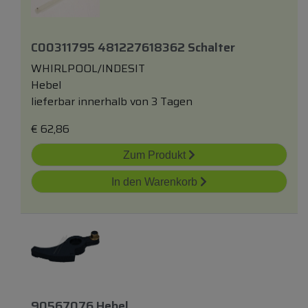
C00311795 481227618362 Schalter
WHIRLPOOL/INDESIT
Hebel
lieferbar innerhalb von 3 Tagen
€
62,86
Zum Produkt
In den Warenkorb
90567076 Hebel