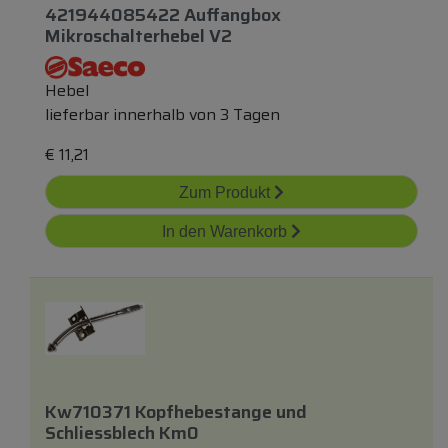
421944085422 Auffangbox
Mikroschalterhebel V2
Hebel
lieferbar innerhalb von 3 Tagen
€
11,21
Zum Produkt
In den Warenkorb
Kw710371 Kopfhebestange
und
Schliessblech Km0