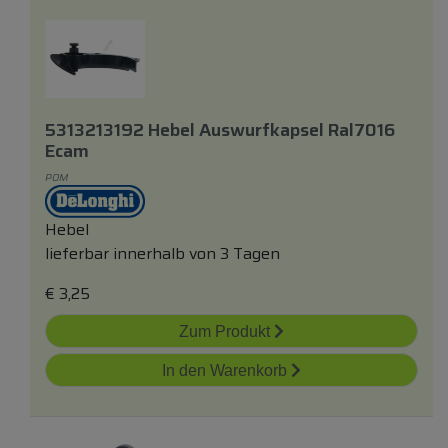
5313213192 Hebel Auswurfkapsel Ral7016
Ecam
POM
Hebel
lieferbar innerhalb von 3 Tagen
€
3,25
Zum Produkt
In den Warenkorb