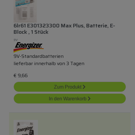
6lr61 E301323300 Max Plus, Batterie, E-
Block , 1 Stück
9V
9V-Standardbatterien
lieferbar innerhalb von 3 Tagen
€
9,66
Zum Produkt
In den Warenkorb