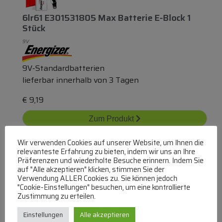
6lr61 E301531805 Max Batterie E-Block 1
Stück
9V
9V-Standardbatterien
lieferbar innerhalb von 3 Tagen
€
9,19
Zum Produkt
In den Warenkorb
Wir verwenden Cookies auf unserer Website, um Ihnen die
relevanteste Erfahrung zu bieten, indem wir uns an Ihre
Präferenzen und wiederholte Besuche erinnern. Indem Sie
auf "Alle akzeptieren" klicken, stimmen Sie der
Verwendung ALLER Cookies zu. Sie können jedoch
"Cookie-Einstellungen" besuchen, um eine kontrollierte
Zustimmung zu erteilen.
Einstellungen
Alle akzeptieren