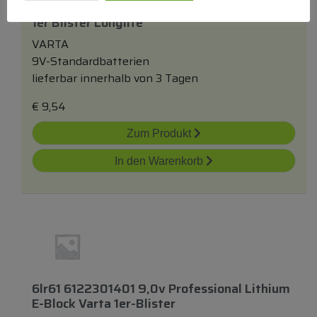
6lr61 4122101411 9,0v Alkaline E-Block Varta
1er Blister Longlife
VARTA
9V-Standardbatterien
lieferbar innerhalb von 3 Tagen
€
9,54
Zum Produkt
In den Warenkorb
6lr61 6122301401 9,0v Professional Lithium
E-Block Varta 1er-Blister