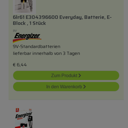
6lr61 E304396600 Everyday, Batterie, E-
Block , 1 Stück
9V
9V-Standardbatterien
lieferbar innerhalb von 3 Tagen
€
6,44
Zum Produkt
In den Warenkorb