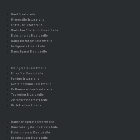
Herd Ersatzteile
Mikrowelle Ersatzteile
Fritteuse Ersatzteile
Backofen / Backrohr Ersatzteile
Elektroherde Ersatzteile
Dampfkochtopf Ersatzteile
Grillgeräte Ersatzteile
Dampfgarer Ersatzteile
Kleingeräte Ersatzteile
Entsafter Ersatzteile
Fondue Ersatzteile
Getreidemühle Ersatzteile
Kaffeemaschine Ersatzteile
Teekocher Ersatzteile
Zitruspresse Ersatzteile
Raclette Ersatzteile
Haushaltsgeräte Ersatzteile
Dunstabzugshaube Ersatzteile
Elektromesser Ersatzteile
Staubsauger Ersatzteile