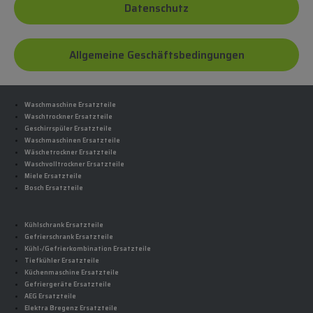
Datenschutz
Allgemeine Geschäftsbedingungen
Waschmaschine Ersatzteile
Waschtrockner Ersatzteile
Geschirrspüler Ersatzteile
Waschmaschinen Ersatzteile
Wäschetrockner Ersatzteile
Waschvolltrockner Ersatzteile
Miele Ersatzteile
Bosch Ersatzteile
Kühlschrank Ersatzteile
Gefrierschrank Ersatzteile
Kühl-/Gefrierkombination Ersatzteile
Tiefkühler Ersatzteile
Küchenmaschine Ersatzteile
Gefriergeräte Ersatzteile
AEG Ersatzteile
Elektra Bregenz Ersatzteile