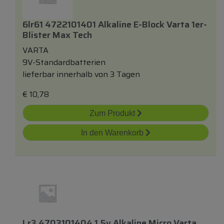
6lr61 4722101401 Alkaline E-Block Varta 1er-
Blister Max Tech
VARTA
9V-Standardbatterien
lieferbar innerhalb von 3 Tagen
€
10,78
Zum Produkt
In den Warenkorb
Lr3 4703101404 1,5v Alkaline Micro Varta