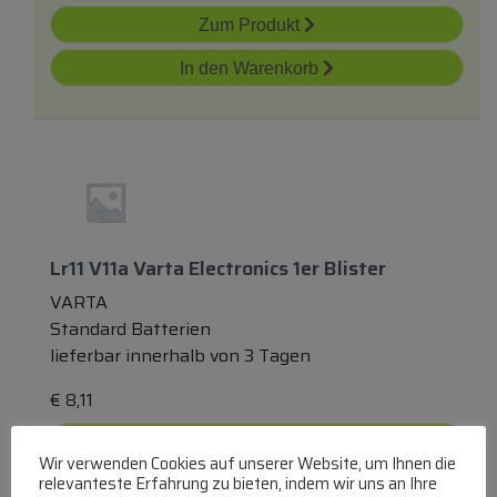
Zum Produkt
In den Warenkorb
Lr11 V11a Varta Electronics 1er Blister
VARTA
Standard Batterien
lieferbar innerhalb von 3 Tagen
€
8,11
Zum Produkt
Wir verwenden Cookies auf unserer Website, um Ihnen die
relevanteste Erfahrung zu bieten, indem wir uns an Ihre
In den Warenkorb