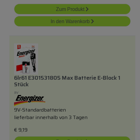
Zum Produkt
In den Warenkorb
6lr61 E301531805 Max Batterie E-Block 1
Stück
9V
9V-Standardbatterien
lieferbar innerhalb von 3 Tagen
€
9,19