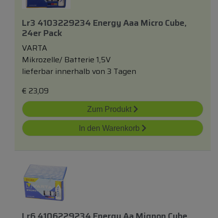
Lr3 4103229234 Energy Aaa Micro Cube,
24er Pack
VARTA
Mikrozelle/ Batterie 1,5V
lieferbar innerhalb von 3 Tagen
€
23,09
Zum Produkt
In den Warenkorb
Lr6 4106229234 Energy Aa Mignon Cube,