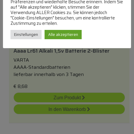
Präferenzen und wiederholte Besuche erinnern. Indem Sie
auf "Alle akzeptieren" klicken, stimmen Sie der
Verwendung ALLER Cookies zu. Sie können jedoch
"Cookie-Einstellungen" besuchen, um eine kontrollierte
Zustimmung zu erteilen.
Einstellungen
Alle akzeptieren
Aaaa Lr61 Alkali 1,5v Batterie 2-Blister
VARTA
AAAA-Standardbatterien
lieferbar innerhalb von 3 Tagen
€
8,68
Zum Produkt
In den Warenkorb