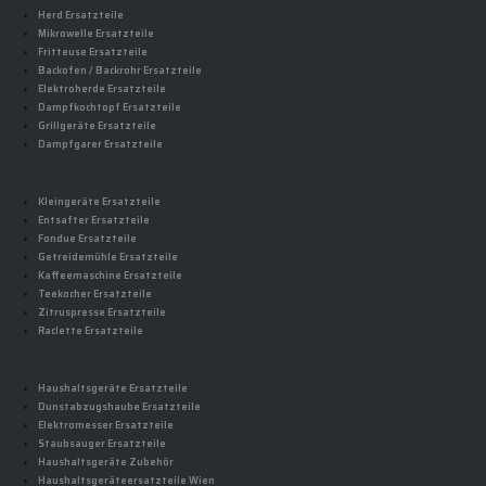
Herd Ersatzteile
Mikrowelle Ersatzteile
Fritteuse Ersatzteile
Backofen / Backrohr Ersatzteile
Elektroherde Ersatzteile
Dampfkochtopf Ersatzteile
Grillgeräte Ersatzteile
Dampfgarer Ersatzteile
Kleingeräte Ersatzteile
Entsafter Ersatzteile
Fondue Ersatzteile
Getreidemühle Ersatzteile
Kaffeemaschine Ersatzteile
Teekocher Ersatzteile
Zitruspresse Ersatzteile
Raclette Ersatzteile
Haushaltsgeräte Ersatzteile
Dunstabzugshaube Ersatzteile
Elektromesser Ersatzteile
Staubsauger Ersatzteile
Haushaltsgeräte Zubehör
Haushaltsgeräteersatzteile Wien