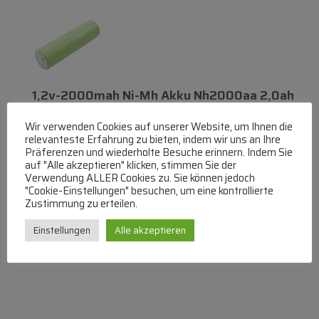
1,2v-2000mah Ni-Mh Akku Nh2000aa 2,0ah
AA 14mm Durchm. 50mm Höhe
Wir verwenden Cookies auf unserer Website, um Ihnen die
lieferbar innerhalb von 3 Tagen
relevanteste Erfahrung zu bieten, indem wir uns an Ihre
Präferenzen und wiederholte Besuche erinnern. Indem Sie
€
17,59
auf "Alle akzeptieren" klicken, stimmen Sie der
Verwendung ALLER Cookies zu. Sie können jedoch
"Cookie-Einstellungen" besuchen, um eine kontrollierte
Zum Produkt
Zustimmung zu erteilen.
In den Warenkorb
Einstellungen
Alle akzeptieren