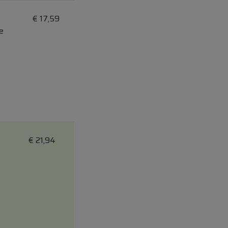
€
17,59
e
€
21,94