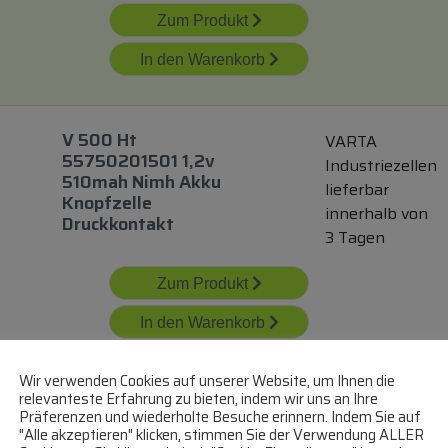
Zum Produkt
In den Warenkorb
V 500 Ht
VARTA
55750201501 1,2v
Industriezellen
510mah Nimh Akku
lieferbar
Knopfzelle
innerhalb von
Druckkontakt
3 Tagen
Zum Produkt
In den Warenkorb
Wir verwenden Cookies auf unserer Website, um Ihnen die
relevanteste Erfahrung zu bieten, indem wir uns an Ihre
Vhcs3200 Vh Cs 3200
SAFT
Präferenzen und wiederholte Besuche erinnern. Indem Sie auf
1,24v 3200mah Nimh
SUB-C Akku
"Alle akzeptieren" klicken, stimmen Sie der Verwendung ALLER
Industrie Saft