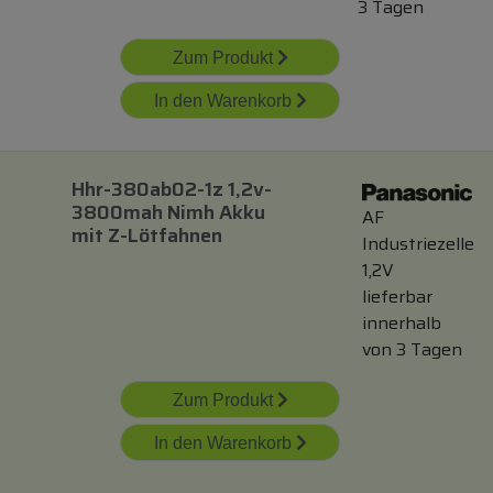
3 Tagen
Zum Produkt
In den Warenkorb
Hhr-380ab02-1z 1,2v-
3800mah Nimh Akku
AF
mit
Z-Lötfahnen
Industriezelle
1,2V
lieferbar
innerhalb
von 3 Tagen
Zum Produkt
In den Warenkorb