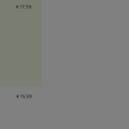
€
17,59
€
15,59