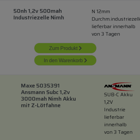
50nh 1,2v 500mah
N 12mm
Industriezelle Nimh
Durchm.industriezell
lieferbar innerhalb
von 3 Tagen
Zum Produkt
In den Warenkorb
Maxe 5035391
Ansmann Subc 1,2v
SUB-C Akku
3000mah Nimh Akku
1,2V
mit
Z-Lötfahne
Industrie
lieferbar
innerhalb
von 3 Tagen