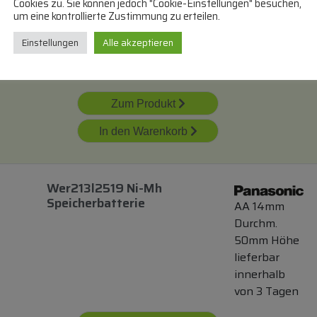
1,2V
Cookies zu. Sie können jedoch "Cookie-Einstellungen" besuchen,
um eine kontrollierte Zustimmung zu erteilen.
Industrie
lieferbar
Einstellungen
Alle akzeptieren
innerhalb
von 3 Tagen
Zum Produkt
In den Warenkorb
Wer213l2519 Ni-Mh
Speicherbatterie
AA 14mm
Durchm.
50mm Höhe
lieferbar
innerhalb
von 3 Tagen