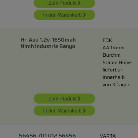
Zum Produkt
In den Warenkorb
Hr-Aau 1,2v-1650mah
FDK
Nimh Industrie Sanyo
AA 14mm
Durchm.
50mm Höhe
lieferbar
innerhalb
von 3 Tagen
Zum Produkt
In den Warenkorb
56456 701 012 56456
VARTA