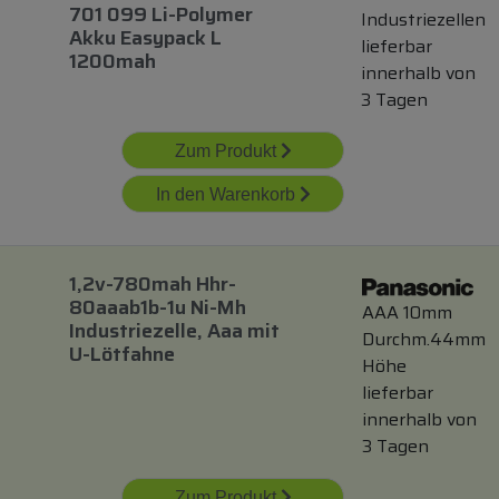
701 099 Li-Polymer
Industriezellen
Akku Easypack L
lieferbar
1200mah
innerhalb von
3 Tagen
Zum Produkt
In den Warenkorb
1,2v-780mah Hhr-
80aaab1b-1u Ni-Mh
AAA 10mm
Industriezelle, Aaa
mit
Durchm.44mm
U-Lötfahne
Höhe
lieferbar
innerhalb von
3 Tagen
Zum Produkt