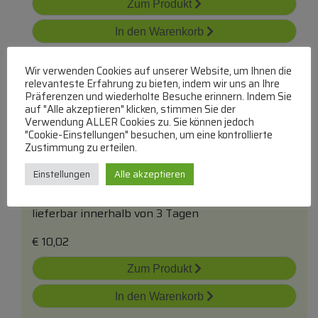
Zum Produkt
In den Warenkorb
Wir verwenden Cookies auf unserer Website, um Ihnen die
relevanteste Erfahrung zu bieten, indem wir uns an Ihre
Präferenzen und wiederholte Besuche erinnern. Indem Sie
auf "Alle akzeptieren" klicken, stimmen Sie der
Verwendung ALLER Cookies zu. Sie können jedoch
"Cookie-Einstellungen" besuchen, um eine kontrollierte
Zustimmung zu erteilen.
0,63a-T Us-Feinsicherungen 6,3x32
Inhalt:10stk.
Einstellungen
Alle akzeptieren
Träge US-Feinsicherungen
lieferbar innerhalb von 3 Tagen
€
10,02
Zum Produkt
In den Warenkorb