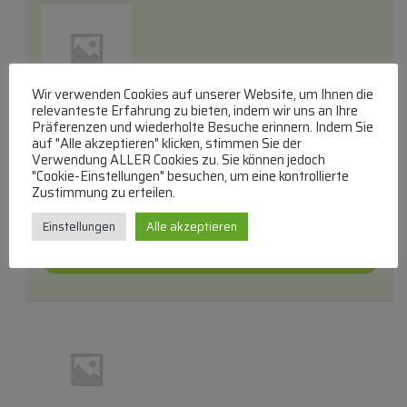
Wir verwenden Cookies auf unserer Website, um Ihnen die
2,0a-T-Tr5 Feinsicherung
relevanteste Erfahrung zu bieten, indem wir uns an Ihre
Präferenzen und wiederholte Besuche erinnern. Indem Sie
Träge TR5 Feinsicherungen
auf "Alle akzeptieren" klicken, stimmen Sie der
lieferbar innerhalb von 3 Tagen
Verwendung ALLER Cookies zu. Sie können jedoch
"Cookie-Einstellungen" besuchen, um eine kontrollierte
€
4,97
Zustimmung zu erteilen.
Zum Produkt
Einstellungen
Alle akzeptieren
In den Warenkorb