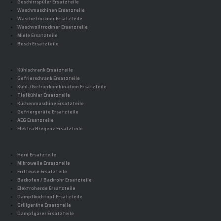
Geschirrspüler Ersatzteile
Waschmaschinen Ersatzteile
Wäschetrockner Ersatzteile
Waschvolltrockner Ersatzteile
Miele Ersatzteile
Bosch Ersatzteile
Kühlschrank Ersatzteile
Gefrierschrank Ersatzteile
Kühl-/Gefrierkombination Ersatzteile
Tiefkühler Ersatzteile
Küchenmaschine Ersatzteile
Gefriergeräte Ersatzteile
AEG Ersatzteile
Elektra Bregenz Ersatzteile
Herd Ersatzteile
Mikrowelle Ersatzteile
Fritteuse Ersatzteile
Backofen / Backrohr Ersatzteile
Elektroherde Ersatzteile
Dampfkochtopf Ersatzteile
Grillgeräte Ersatzteile
Dampfgarer Ersatzteile