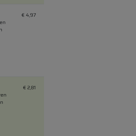
€
4,97
ren
n
€
2,81
ren
on