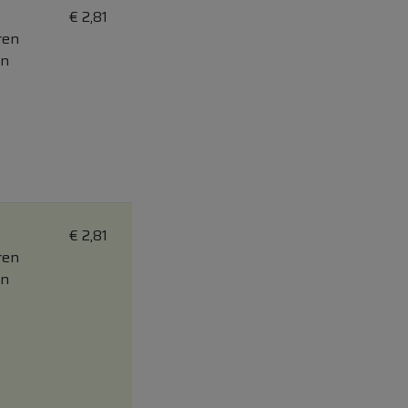
€
2,81
ren
on
€
2,81
ren
on