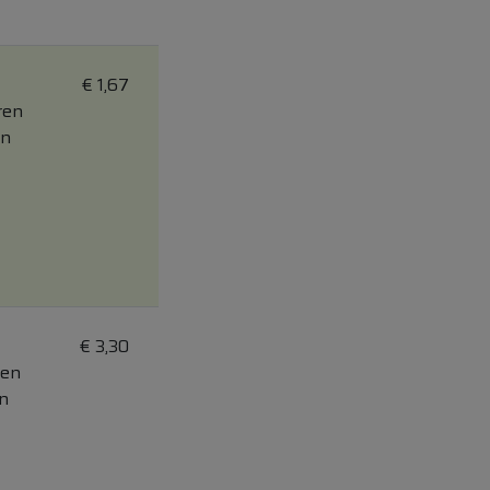
€
1,67
ren
on
€
3,30
ren
on