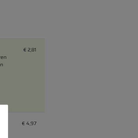
€
2,81
ren
on
€
4,97