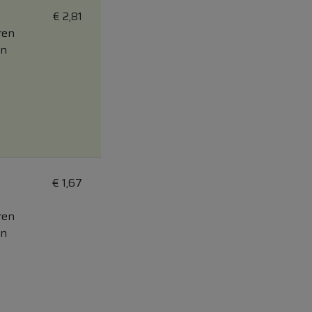
€
2,81
ren
on
€
1,67
ren
on