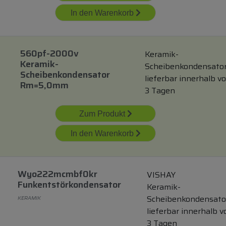
In den Warenkorb
560pf-2000v
Keramik-
Keramik-
Scheibenkondensato
Scheibenkondensator
lieferbar innerhalb v
Rm=5,0mm
3 Tagen
Zum Produkt
In den Warenkorb
Wyo222mcmbf0kr
VISHAY
Funkentstörkondensator
Keramik-
Scheibenkondensato
KERAMIK
lieferbar innerhalb v
3 Tagen