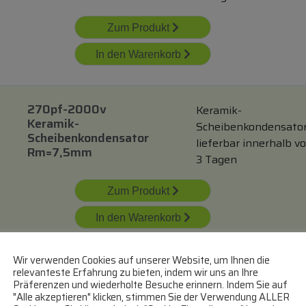
Zum Produkt
In den Warenkorb
270pf-2000v
Keramik-
Keramik-
Scheibenkondensato
Scheibenkondensator
lieferbar innerhalb v
Rm=7,5mm
3 Tagen
Zum Produkt
In den Warenkorb
Wir verwenden Cookies auf unserer Website, um Ihnen die
33pf-6300v Keramik-
relevanteste Erfahrung zu bieten, indem wir uns an Ihre
Präferenzen und wiederholte Besuche erinnern. Indem Sie auf
Scheibenkondensator
"Alle akzeptieren" klicken, stimmen Sie der Verwendung ALLER
Keramik-
Rm:7,5mm