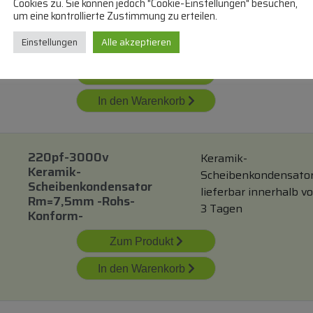
Cookies zu. Sie können jedoch "Cookie-Einstellungen" besuchen,
Scheibenkondensato
um eine kontrollierte Zustimmung zu erteilen.
lieferbar innerhalb vo
3 Tagen
Einstellungen
Alle akzeptieren
Zum Produkt
In den Warenkorb
220pf-3000v
Keramik-
Keramik-
Scheibenkondensato
Scheibenkondensator
lieferbar innerhalb v
Rm=7,5mm -rohs-
3 Tagen
Konform-
Zum Produkt
In den Warenkorb