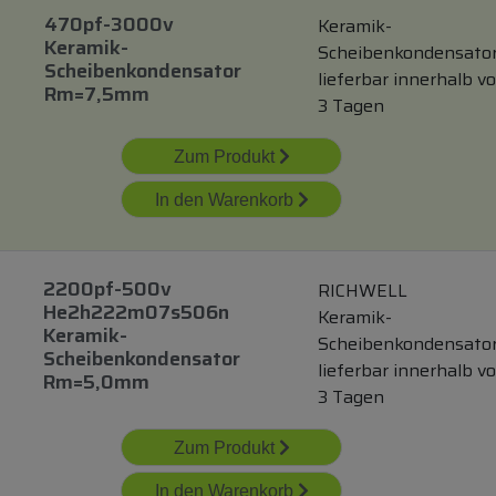
470pf-3000v
Keramik-
Keramik-
Scheibenkondensato
Scheibenkondensator
lieferbar innerhalb v
Rm=7,5mm
3 Tagen
Zum Produkt
In den Warenkorb
2200pf-500v
RICHWELL
He2h222m07s506n
Keramik-
Keramik-
Scheibenkondensato
Scheibenkondensator
lieferbar innerhalb v
Rm=5,0mm
3 Tagen
Zum Produkt
In den Warenkorb