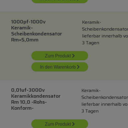
1000pf-1000v
Keramik-
Keramik-
Scheibenkondensato
Scheibenkondensator
lieferbar innerhalb v
Rm=5,0mm
3 Tagen
Zum Produkt
In den Warenkorb
0,01uf-3000v
Keramik-
Keramikkondensator
Scheibenkondensato
Rm 10,0 -rohs-
lieferbar innerhalb v
Konform-
3 Tagen
Zum Produkt