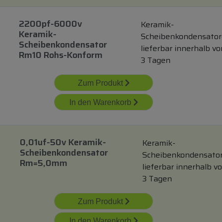
2200pf-6000v
Keramik-
Keramik-
Scheibenkondensato
Scheibenkondensator
lieferbar innerhalb vo
Rm10 Rohs-Konform
3 Tagen
Zum Produkt
In den Warenkorb
0,01uf-50v Keramik-
Keramik-
Scheibenkondensator
Scheibenkondensato
Rm=5,0mm
lieferbar innerhalb v
3 Tagen
Zum Produkt
In den Warenkorb