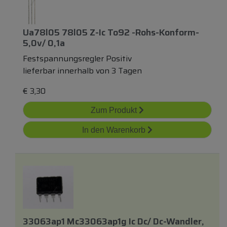
Ua78l05 78l05 Z-Ic To92 -rohs-Konform-
5,0v/ 0,1a
Festspannungsregler Positiv
lieferbar innerhalb von 3 Tagen
€
3,30
Zum Produkt
In den Warenkorb
33063ap1 Mc33063ap1g Ic Dc/ Dc-Wandler,