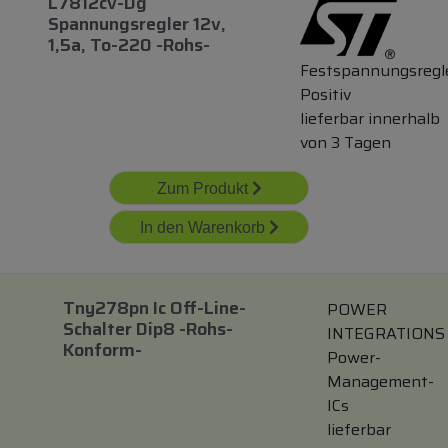
L7812cv-Dg
Spannungsregler 12v,
1,5a, To-220 -rohs-
Festspannungsregl
Positiv
lieferbar innerhalb
von 3 Tagen
Zum Produkt
In den Warenkorb
Tny278pn Ic Off-Line-
POWER
Schalter Dip8 -rohs-
INTEGRATIONS
Konform-
Power-
Management-
ICs
lieferbar