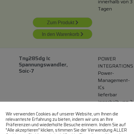
innerhalb von 3
Tagen
Zum Produkt
In den Warenkorb
Tny285dg Ic
POWER
Spannungswandler,
INTEGRATIONS
Soic-7
Power-
Management-
ICs
lieferbar
innerhalb von 3
Tagen
Wir verwenden Cookies auf unserer Website, um Ihnen die
relevanteste Erfahrung zu bieten, indem wir uns an Ihre
Zum Produkt
Präferenzen und wiederholte Besuche erinnern. Indem Sie auf
"Alle akzeptieren" klicken, stimmen Sie der Verwendung ALLER