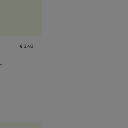
€
3,40
er