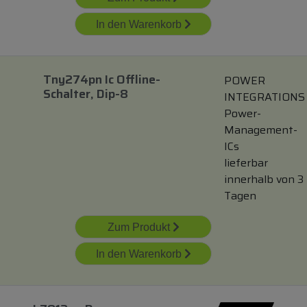
In den Warenkorb
Tny274pn Ic Offline-
POWER
Schalter, Dip-8
INTEGRATIONS
Power-
Management-
ICs
lieferbar
innerhalb von 3
Tagen
Zum Produkt
In den Warenkorb