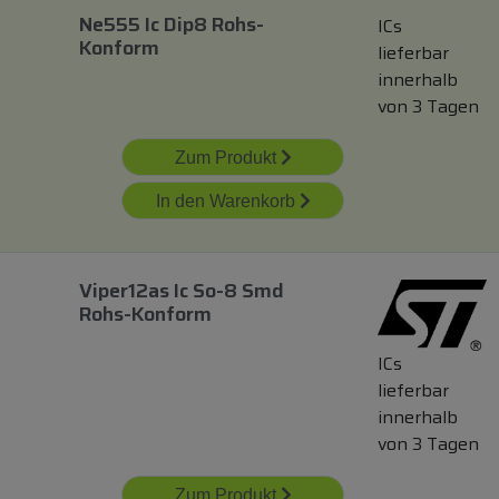
Ne555 Ic Dip8 Rohs-
ICs
Konform
lieferbar
innerhalb
von 3 Tagen
Zum Produkt
In den Warenkorb
Viper12as Ic So-8 Smd
Rohs-Konform
ICs
lieferbar
innerhalb
von 3 Tagen
Zum Produkt