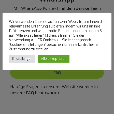
Mit WhatsApp Kontakt mit dem Service Team
aufnehmen
(MO-DO 8-17, FR 8-15 Uhr,
+43 1 267 67 60
)
Wir verwenden Cookies auf unserer Website, um Ihnen die
relevanteste Erfahrung zu bieten, indem wir uns an Ihre
Präferenzen und wiederholte Besuche erinnern. Indem Sie
Bei uns können Sie bezahlen per:
auf "Alle akzeptieren" klicken, stimmen Sie der
Verwendung ALLER Cookies zu. Sie können jedoch
Überweisung
PayPal
VISA
"Cookie-Einstellungen" besuchen, um eine kontrollierte
MasterCard
Zustimmung zu erteilen.
Einstellungen
Alle akzeptieren
FAQ
Häufige Fragen zu unserer Website werden in
unserer FAQ beantwortet