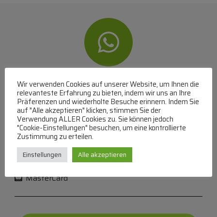
WhatsApp
Wir verwenden Cookies auf unserer Website, um Ihnen die
relevanteste Erfahrung zu bieten, indem wir uns an Ihre
Präferenzen und wiederholte Besuche erinnern. Indem Sie
Mit WhatsApp Kontakt mit dem Service Team
auf "Alle akzeptieren" klicken, stimmen Sie der
aufnehmen
Verwendung ALLER Cookies zu. Sie können jedoch
(MO-DO 8-17, FR 8-15 Uhr,
+43 1 267 67 60
)
"Cookie-Einstellungen" besuchen, um eine kontrollierte
Zustimmung zu erteilen.
Bei uns können Sie bezahlen per:
Einstellungen
Alle akzeptieren
Überweisung
PayPal
VISA
MasterCard