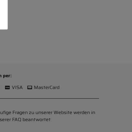
n per:
l
VISA
MasterCard
ufige Fragen zu unserer Website werden in
serer FAQ beantwortet