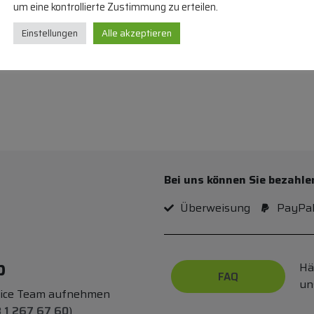
um eine kontrollierte Zustimmung zu erteilen.
HLIESSDÄMPFER
Einstellungen
Alle akzeptieren
Bei uns können Sie bezahle
Überweisung
PayPa
p
Hä
FAQ
un
vice Team aufnehmen
 1 267 67 60
)