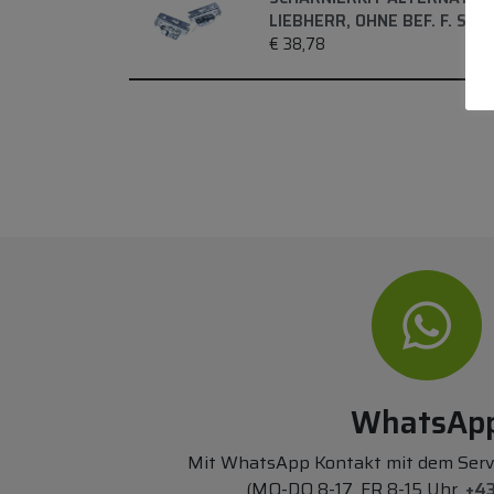
LIEBHERR, OHNE BEF. F. SC
€
38,78
WhatsAp
Mit WhatsApp Kontakt mit dem Ser
(MO-DO 8-17, FR 8-15 Uhr,
+43