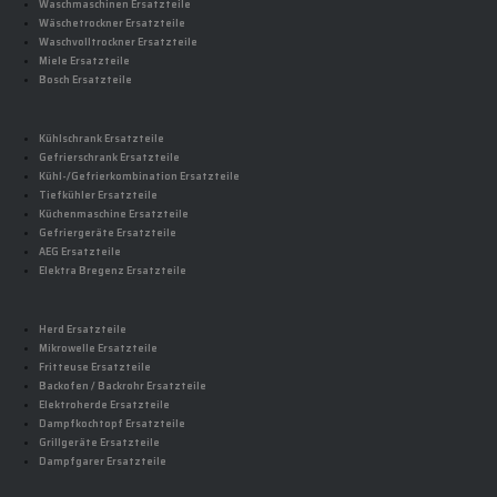
Waschmaschinen Ersatzteile
Wäschetrockner Ersatzteile
Waschvolltrockner Ersatzteile
Miele Ersatzteile
Bosch Ersatzteile
Kühlschrank Ersatzteile
Gefrierschrank Ersatzteile
Kühl-/Gefrierkombination Ersatzteile
Tiefkühler Ersatzteile
Küchenmaschine Ersatzteile
Gefriergeräte Ersatzteile
AEG Ersatzteile
Elektra Bregenz Ersatzteile
Herd Ersatzteile
Mikrowelle Ersatzteile
Fritteuse Ersatzteile
Backofen / Backrohr Ersatzteile
Elektroherde Ersatzteile
Dampfkochtopf Ersatzteile
Grillgeräte Ersatzteile
Dampfgarer Ersatzteile