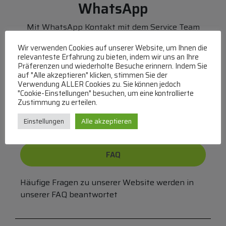
WhatsApp
Mit WhatsApp Kontakt mit dem Service Team
aufnehmen
Wir verwenden Cookies auf unserer Website, um Ihnen die
(MO-DO 8-17, FR 8-15 Uhr,
+43 1 267 67 60
)
relevanteste Erfahrung zu bieten, indem wir uns an Ihre
Präferenzen und wiederholte Besuche erinnern. Indem Sie
Bei uns können Sie bezahlen per:
auf "Alle akzeptieren" klicken, stimmen Sie der
Verwendung ALLER Cookies zu. Sie können jedoch
"Cookie-Einstellungen" besuchen, um eine kontrollierte
Überweisung
PayPal
VISA
Zustimmung zu erteilen.
MasterCard
Einstellungen
Alle akzeptieren
FAQ
Häufige Fragen zu unserer Website werden in
unserer FAQ beantwortet