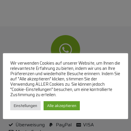
Wir verwenden Cookies auf unserer Website, um Ihnen die
relevanteste Erfahrung zu bieten, indem wir uns an Ihre
WhatsApp
Präferenzen und wiederholte Besuche erinnern. Indem Sie
auf "Alle akzeptieren" klicken, stimmen Sie der
Verwendung ALLER Cookies zu. Sie können jedoch
Mit WhatsApp Kontakt mit dem Service Team
"Cookie-Einstellungen" besuchen, um eine kontrollierte
aufnehmen
Zustimmung zu erteilen.
(MO-DO 8-17, FR 8-15 Uhr,
+43 1 267 67 60
)
Einstellungen
Alle akzeptieren
Bei uns können Sie bezahlen per:
Überweisung
PayPal
VISA