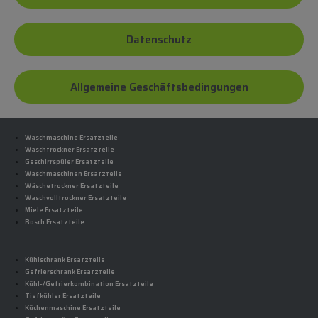
Datenschutz
Allgemeine Geschäftsbedingungen
Waschmaschine Ersatzteile
Waschtrockner Ersatzteile
Geschirrspüler Ersatzteile
Waschmaschinen Ersatzteile
Wäschetrockner Ersatzteile
Waschvolltrockner Ersatzteile
Miele Ersatzteile
Bosch Ersatzteile
Kühlschrank Ersatzteile
Gefrierschrank Ersatzteile
Kühl-/Gefrierkombination Ersatzteile
Tiefkühler Ersatzteile
Küchenmaschine Ersatzteile