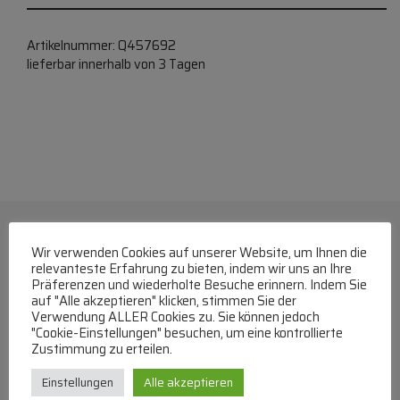
Artikelnummer:
Q457692
lieferbar innerhalb von 3 Tagen
Wir verwenden Cookies auf unserer Website, um Ihnen die
relevanteste Erfahrung zu bieten, indem wir uns an Ihre
Präferenzen und wiederholte Besuche erinnern. Indem Sie
auf "Alle akzeptieren" klicken, stimmen Sie der
Verwendung ALLER Cookies zu. Sie können jedoch
"Cookie-Einstellungen" besuchen, um eine kontrollierte
WhatsApp
Zustimmung zu erteilen.
Mit WhatsApp Kontakt mit dem Service Team
Einstellungen
Alle akzeptieren