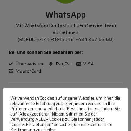
WhatsApp
Mit WhatsApp Kontakt mit dem Service Team
aufnehmen
(MO-DO 8-17, FR 8-15 Uhr,
+43 1 267 67 60
)
Bei uns können Sie bezahlen per:
Überweisung
PayPal
VISA
MasterCard
Wir verwenden Cookies auf unserer Website, um Ihnen die
FAQ
relevanteste Erfahrung zu bieten, indem wir uns an Ihre
Präferenzen und wiederholte Besuche erinnern. Indem Sie
auf "Alle akzeptieren" klicken, stimmen Sie der
Häufige Fragen zu unserer Website werden in
Verwendung ALLER Cookies zu. Sie können jedoch
unserer FAQ beantwortet
"Cookie-Einstellungen" besuchen, um eine kontrollierte
Zustimmung zu erteilen.