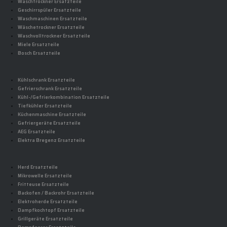
Waschtrockner Ersatzteile
Geschirrspüler Ersatzteile
Waschmaschinen Ersatzteile
Wäschetrockner Ersatzteile
Waschvolltrockner Ersatzteile
Miele Ersatzteile
Bosch Ersatzteile
Kühlschrank Ersatzteile
Gefrierschrank Ersatzteile
Kühl-/Gefrierkombination Ersatzteile
Tiefkühler Ersatzteile
Küchenmaschine Ersatzteile
Gefriergeräte Ersatzteile
AEG Ersatzteile
Elektra Bregenz Ersatzteile
Herd Ersatzteile
Mikrowelle Ersatzteile
Fritteuse Ersatzteile
Backofen / Backrohr Ersatzteile
Elektroherde Ersatzteile
Dampfkochtopf Ersatzteile
Grillgeräte Ersatzteile