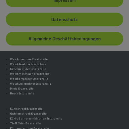
Impressum
Datenschutz
Allgemeine Geschäftsbedingungen
Waschmaschine Ersatzteile
Waschtrockner Ersatzteile
Geschirrspüler Ersatzteile
Waschmaschinen Ersatzteile
Wäschetrockner Ersatzteile
Waschvolltrockner Ersatzteile
Miele Ersatzteile
Bosch Ersatzteile
Kühlschrank Ersatzteile
Gefrierschrank Ersatzteile
Kühl-/Gefrierkombination Ersatzteile
Tiefkühler Ersatzteile
Küchenmaschine Ersatzteile