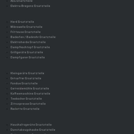
AEG Ersatzteile
Elektra Bregenz Ersatzteile
Herd Ersatzteile
Mikrowelle Ersatzteile
Fritteuse Ersatzteile
Backofen / Backrohr Ersatzteile
Elektroherde Ersatzteile
Dampfkochtopf Ersatzteile
Grillgeräte Ersatzteile
Dampfgarer Ersatzteile
Kleingeräte Ersatzteile
Entsafter Ersatzteile
Fondue Ersatzteile
Getreidemühle Ersatzteile
Kaffeemaschine Ersatzteile
Teekocher Ersatzteile
Zitruspresse Ersatzteile
Raclette Ersatzteile
Haushaltsgeräte Ersatzteile
Dunstabzugshaube Ersatzteile