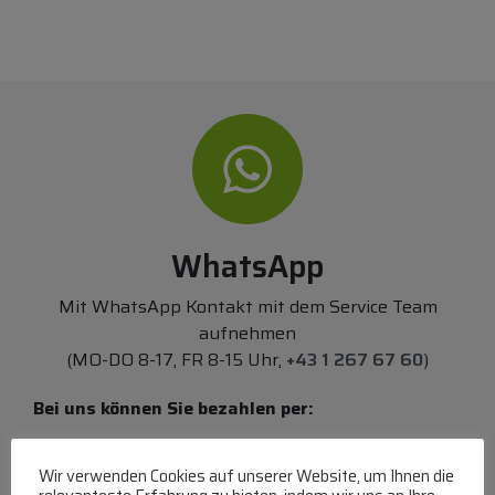
WhatsApp
Mit WhatsApp Kontakt mit dem Service Team
aufnehmen
(MO-DO 8-17, FR 8-15 Uhr,
+43 1 267 67 60
)
Bei uns können Sie bezahlen per:
Überweisung
PayPal
VISA
Wir verwenden Cookies auf unserer Website, um Ihnen die
MasterCard