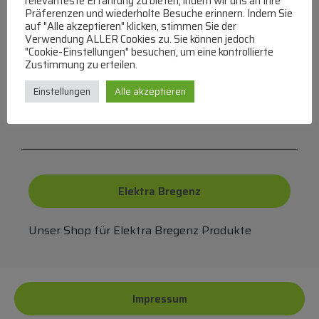
relevanteste Erfahrung zu bieten, indem wir uns an Ihre
Präferenzen und wiederholte Besuche erinnern. Indem Sie
auf "Alle akzeptieren" klicken, stimmen Sie der
Verwendung ALLER Cookies zu. Sie können jedoch
"Cookie-Einstellungen" besuchen, um eine kontrollierte
FAQ
Zustimmung zu erteilen.
Einstellungen
Alle akzeptieren
Häufige Fragen zu unserer Website werden in
unserer FAQ beantwortet
Elektra Bregenz
Unser Shop für Elektra Bregenz Produkte
Impressum