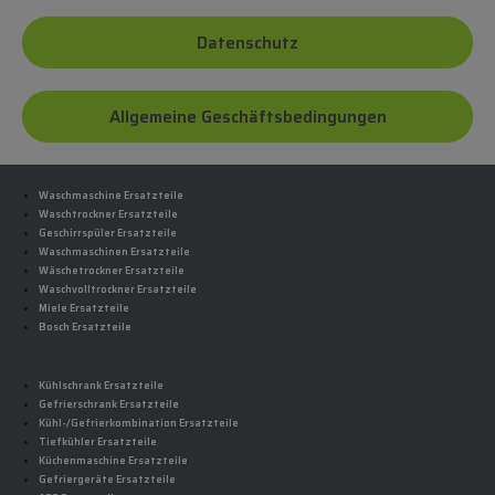
Datenschutz
Allgemeine Geschäftsbedingungen
Waschmaschine Ersatzteile
Waschtrockner Ersatzteile
Geschirrspüler Ersatzteile
Waschmaschinen Ersatzteile
Wäschetrockner Ersatzteile
Waschvolltrockner Ersatzteile
Miele Ersatzteile
Bosch Ersatzteile
Kühlschrank Ersatzteile
Gefrierschrank Ersatzteile
Kühl-/Gefrierkombination Ersatzteile
Tiefkühler Ersatzteile
Küchenmaschine Ersatzteile
Gefriergeräte Ersatzteile