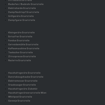
Fritteuse Ersatzteile
Backofen / Backrohr Ersatzteile
Elektroherde Ersatzteile
Dampfkochtopf Ersatzteile
Grillgeräte Ersatzteile
Dampfgarer Ersatzteile
Kleingeräte Ersatzteile
Entsafter Ersatzteile
Fondue Ersatzteile
Getreidemühle Ersatzteile
Kaffeemaschine Ersatzteile
Teekocher Ersatzteile
Zitruspresse Ersatzteile
Raclette Ersatzteile
Haushaltsgeräte Ersatzteile
Dunstabzugshaube Ersatzteile
Elektromesser Ersatzteile
Staubsauger Ersatzteile
Haushaltsgeräte Zubehör
Haushaltsgeräteersatzteile Wien
Whirlpool Ersatzteile
Gorenje Ersatzteile