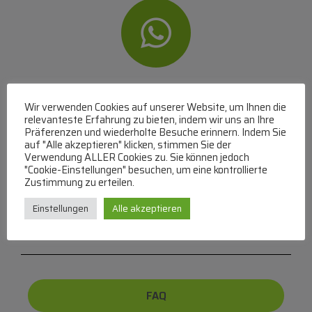
WhatsApp
Wir verwenden Cookies auf unserer Website, um Ihnen die
Mit WhatsApp Kontakt mit dem Service Team
relevanteste Erfahrung zu bieten, indem wir uns an Ihre
Präferenzen und wiederholte Besuche erinnern. Indem Sie
aufnehmen
auf "Alle akzeptieren" klicken, stimmen Sie der
(MO-DO 8-17, FR 8-15 Uhr,
+43 1 267 67 60
)
Verwendung ALLER Cookies zu. Sie können jedoch
"Cookie-Einstellungen" besuchen, um eine kontrollierte
Zustimmung zu erteilen.
Bei uns können Sie bezahlen per:
Einstellungen
Alle akzeptieren
Überweisung
PayPal
VISA
MasterCard
FAQ