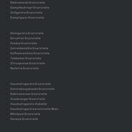
Elektroherde Ersatzteile
Dampfkochtopf Ersatzteile
Grillgeräte Ersatzteile
Dampfgarer Ersatzteile
Kleingeräte Ersatzteile
Entsafter Ersatzteile
Fondue Ersatzteile
Getreidemühle Ersatzteile
Kaffeemaschine Ersatzteile
Teekocher Ersatzteile
Zitruspresse Ersatzteile
Raclette Ersatzteile
Haushaltsgeräte Ersatzteile
Dunstabzugshaube Ersatzteile
Elektromesser Ersatzteile
Staubsauger Ersatzteile
Haushaltsgeräte Zubehör
Haushaltsgeräteersatzteile Wien
Whirlpool Ersatzteile
Gorenje Ersatzteile