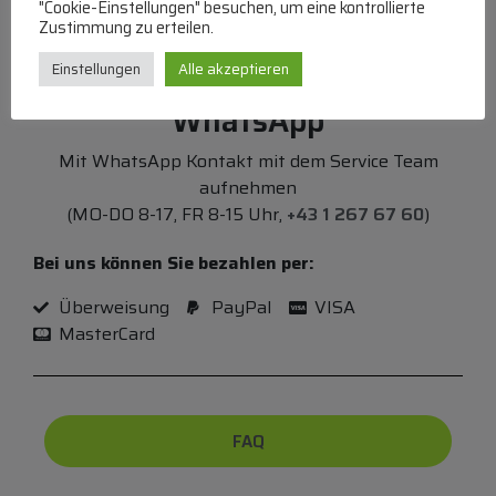
"Cookie-Einstellungen" besuchen, um eine kontrollierte
Zustimmung zu erteilen.
Einstellungen
Alle akzeptieren
WhatsApp
Mit WhatsApp Kontakt mit dem Service Team
aufnehmen
(MO-DO 8-17, FR 8-15 Uhr,
+43 1 267 67 60
)
Bei uns können Sie bezahlen per:
Überweisung
PayPal
VISA
MasterCard
FAQ