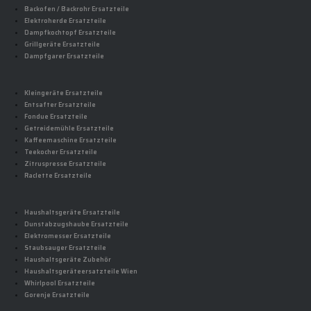
Backofen / Backrohr Ersatzteile
Elektroherde Ersatzteile
Dampfkochtopf Ersatzteile
Grillgeräte Ersatzteile
Dampfgarer Ersatzteile
Kleingeräte Ersatzteile
Entsafter Ersatzteile
Fondue Ersatzteile
Getreidemühle Ersatzteile
Kaffeemaschine Ersatzteile
Teekocher Ersatzteile
Zitruspresse Ersatzteile
Raclette Ersatzteile
Haushaltsgeräte Ersatzteile
Dunstabzugshaube Ersatzteile
Elektromesser Ersatzteile
Staubsauger Ersatzteile
Haushaltsgeräte Zubehör
Haushaltsgeräteersatzteile Wien
Whirlpool Ersatzteile
Gorenje Ersatzteile