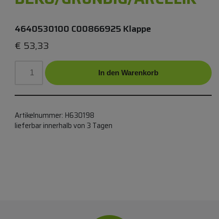
4640530100 C00866925 Klappe
€
53,33
In den Warenkorb
Artikelnummer:
H630198
lieferbar innerhalb von 3 Tagen