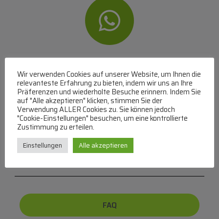
WhatsApp
Wir verwenden Cookies auf unserer Website, um Ihnen die
Mit WhatsApp Kontakt mit dem Service Team
relevanteste Erfahrung zu bieten, indem wir uns an Ihre
Präferenzen und wiederholte Besuche erinnern. Indem Sie
aufnehmen
auf "Alle akzeptieren" klicken, stimmen Sie der
(MO-DO 8-17, FR 8-15 Uhr,
+43 1 267 67 60
)
Verwendung ALLER Cookies zu. Sie können jedoch
"Cookie-Einstellungen" besuchen, um eine kontrollierte
Bei uns können Sie bezahlen per:
Zustimmung zu erteilen.
Überweisung
PayPal
VISA
Einstellungen
Alle akzeptieren
MasterCard
FAQ