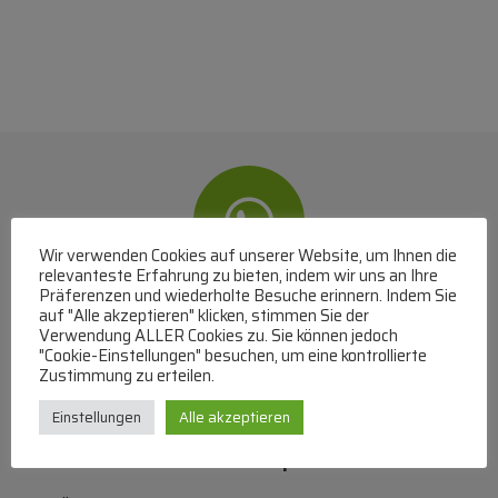
Wir verwenden Cookies auf unserer Website, um Ihnen die
relevanteste Erfahrung zu bieten, indem wir uns an Ihre
Präferenzen und wiederholte Besuche erinnern. Indem Sie
WhatsApp
auf "Alle akzeptieren" klicken, stimmen Sie der
Verwendung ALLER Cookies zu. Sie können jedoch
"Cookie-Einstellungen" besuchen, um eine kontrollierte
Mit WhatsApp Kontakt mit dem Service Team
Zustimmung zu erteilen.
aufnehmen
(MO-DO 8-17, FR 8-15 Uhr,
+43 1 267 67 60
)
Einstellungen
Alle akzeptieren
Bei uns können Sie bezahlen per: