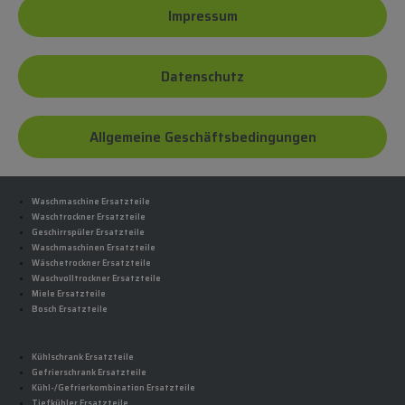
Impressum
Datenschutz
Allgemeine Geschäftsbedingungen
Waschmaschine Ersatzteile
Waschtrockner Ersatzteile
Geschirrspüler Ersatzteile
Waschmaschinen Ersatzteile
Wäschetrockner Ersatzteile
Waschvolltrockner Ersatzteile
Miele Ersatzteile
Bosch Ersatzteile
Kühlschrank Ersatzteile
Gefrierschrank Ersatzteile
Kühl-/Gefrierkombination Ersatzteile
Tiefkühler Ersatzteile