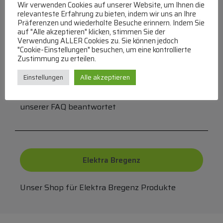
Wir verwenden Cookies auf unserer Website, um Ihnen die
Überweisung
PayPal
VISA
relevanteste Erfahrung zu bieten, indem wir uns an Ihre
MasterCard
Präferenzen und wiederholte Besuche erinnern. Indem Sie
auf "Alle akzeptieren" klicken, stimmen Sie der
Verwendung ALLER Cookies zu. Sie können jedoch
"Cookie-Einstellungen" besuchen, um eine kontrollierte
Zustimmung zu erteilen.
FAQ
Einstellungen
Alle akzeptieren
Häufige Fragen zu unserer Website werden in
unserer FAQ beantwortet
Elektra Bregenz
Unser Shop für Elektra Bregenz Produkte