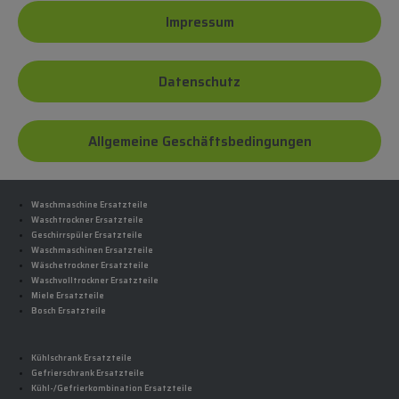
Impressum
Datenschutz
Allgemeine Geschäftsbedingungen
Waschmaschine Ersatzteile
Waschtrockner Ersatzteile
Geschirrspüler Ersatzteile
Waschmaschinen Ersatzteile
Wäschetrockner Ersatzteile
Waschvolltrockner Ersatzteile
Miele Ersatzteile
Bosch Ersatzteile
Kühlschrank Ersatzteile
Gefrierschrank Ersatzteile
Kühl-/Gefrierkombination Ersatzteile