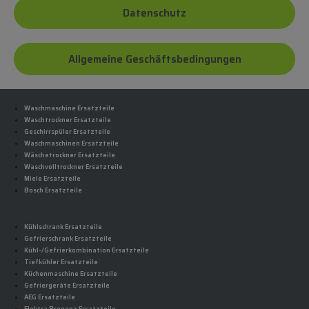
Datenschutz
Allgemeine Geschäftsbedingungen
Waschmaschine Ersatzteile
Waschtrockner Ersatzteile
Geschirrspüler Ersatzteile
Waschmaschinen Ersatzteile
Wäschetrockner Ersatzteile
Waschvolltrockner Ersatzteile
Miele Ersatzteile
Bosch Ersatzteile
Kühlschrank Ersatzteile
Gefrierschrank Ersatzteile
Kühl-/Gefrierkombination Ersatzteile
Tiefkühler Ersatzteile
Küchenmaschine Ersatzteile
Gefriergeräte Ersatzteile
AEG Ersatzteile