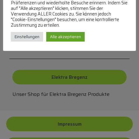
Präferenzen und wiederholte Besuche erinnern. Indem Sie
auf "Alle akzeptieren" klicken, stimmen Sie der
Verwendung ALLER Cookies zu. Sie können jedoch
"Cookie-Einstellungen" besuchen, um eine kontrollierte
FAQ
Zustimmung zu erteilen.
Häufige Fragen zu unserer Website werden in
Einstellungen
Alle akzeptieren
unserer FAQ beantwortet
Elektra Bregenz
Unser Shop für Elektra Bregenz Produkte
Impressum