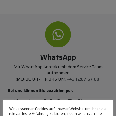
WhatsApp
Mit WhatsApp Kontakt mit dem Service Team
aufnehmen
(MO-DO 8-17, FR 8-15 Uhr,
+43 1 267 67 60
)
Bei uns können Sie bezahlen per:
Überweisung
PayPal
VISA
MasterCard
Wir verwenden Cookies auf unserer Website, um Ihnen die
relevanteste Erfahrung zu bieten, indem wir uns an Ihre