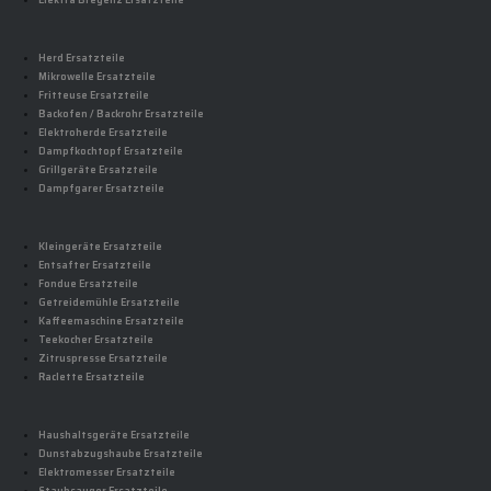
Elektra Bregenz Ersatzteile
Herd Ersatzteile
Mikrowelle Ersatzteile
Fritteuse Ersatzteile
Backofen / Backrohr Ersatzteile
Elektroherde Ersatzteile
Dampfkochtopf Ersatzteile
Grillgeräte Ersatzteile
Dampfgarer Ersatzteile
Kleingeräte Ersatzteile
Entsafter Ersatzteile
Fondue Ersatzteile
Getreidemühle Ersatzteile
Kaffeemaschine Ersatzteile
Teekocher Ersatzteile
Zitruspresse Ersatzteile
Raclette Ersatzteile
Haushaltsgeräte Ersatzteile
Dunstabzugshaube Ersatzteile
Elektromesser Ersatzteile