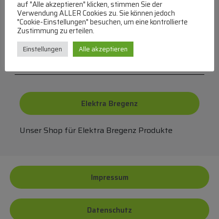
auf "Alle akzeptieren" klicken, stimmen Sie der
FAQ
Verwendung ALLER Cookies zu. Sie können jedoch
"Cookie-Einstellungen" besuchen, um eine kontrollierte
Zustimmung zu erteilen.
Häufige Fragen zu unserer Website werden in
Einstellungen
Alle akzeptieren
unserer FAQ beantwortet
Elektra Bregenz
Unser Shop für Elektra Bregenz Produkte
Impressum
Datenschutz