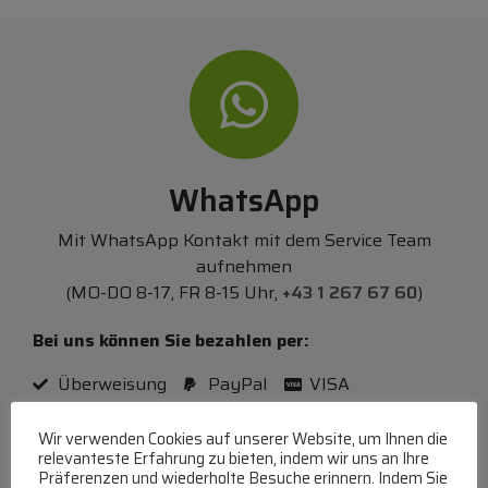
WhatsApp
Mit WhatsApp Kontakt mit dem Service Team
aufnehmen
(MO-DO 8-17, FR 8-15 Uhr,
+43 1 267 67 60
)
Bei uns können Sie bezahlen per:
Überweisung
PayPal
VISA
MasterCard
Wir verwenden Cookies auf unserer Website, um Ihnen die
relevanteste Erfahrung zu bieten, indem wir uns an Ihre
Präferenzen und wiederholte Besuche erinnern. Indem Sie