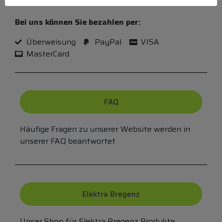
(MO-DO 8-17, FR 8-15 Uhr,
+43 1 267 67 60
)
Bei uns können Sie bezahlen per:
Überweisung
PayPal
VISA
MasterCard
FAQ
Häufige Fragen zu unserer Website werden in
unserer FAQ beantwortet
Elektra Bregenz
Unser Shop für Elektra Bregenz Produkte