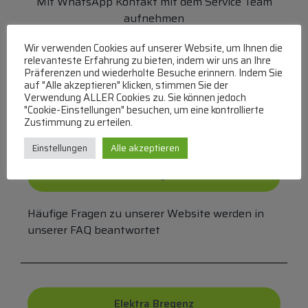
Mit WhatsApp Kontakt mit dem Service Team
aufnehmen
(MO-DO 8-17, FR 8-15 Uhr,
+43 1 267 67 60
)
Wir verwenden Cookies auf unserer Website, um Ihnen die
relevanteste Erfahrung zu bieten, indem wir uns an Ihre
Bei uns können Sie bezahlen per:
Präferenzen und wiederholte Besuche erinnern. Indem Sie
auf "Alle akzeptieren" klicken, stimmen Sie der
Überweisung
PayPal
VISA
Verwendung ALLER Cookies zu. Sie können jedoch
MasterCard
"Cookie-Einstellungen" besuchen, um eine kontrollierte
Zustimmung zu erteilen.
Einstellungen
Alle akzeptieren
FAQ
Häufige Fragen zu unserer Website werden in
unserer FAQ beantwortet
Elektra Bregenz