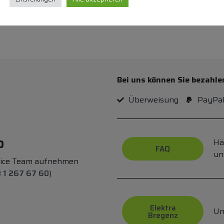
Bei uns können Sie bezahle
Überweisung
PayPa
p
Hä
FAQ
un
vice Team aufnehmen
 1 267 67 60
)
Elektra
Un
Bregenz