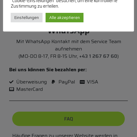
"Cookie-Einstellungen" besuchen, um eine kontrollierte
Zustimmung zu erteilen.
Einstellungen
Alle akzeptieren
WhatsApp
Mit WhatsApp Kontakt mit dem Service Team
aufnehmen
(MO-DO 8-17, FR 8-15 Uhr,
+43 1 267 67 60
)
Bei uns können Sie bezahlen per:
Überweisung
PayPal
VISA
MasterCard
FAQ
Häufige Fragen zu unserer Website werden in