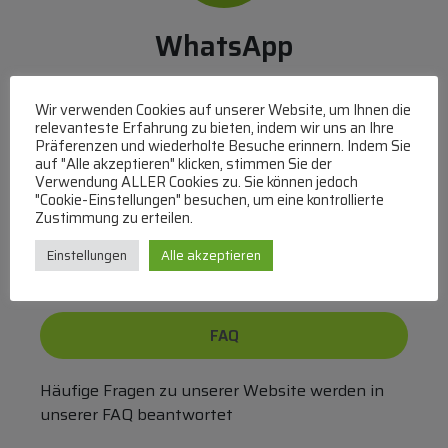
WhatsApp
Mit WhatsApp Kontakt mit dem Service Team
aufnehmen
Wir verwenden Cookies auf unserer Website, um Ihnen die
relevanteste Erfahrung zu bieten, indem wir uns an Ihre
(MO-DO 8-17, FR 8-15 Uhr,
+43 1 267 67 60
)
Präferenzen und wiederholte Besuche erinnern. Indem Sie
auf "Alle akzeptieren" klicken, stimmen Sie der
Bei uns können Sie bezahlen per:
Verwendung ALLER Cookies zu. Sie können jedoch
"Cookie-Einstellungen" besuchen, um eine kontrollierte
Überweisung
PayPal
VISA
Zustimmung zu erteilen.
MasterCard
Einstellungen
Alle akzeptieren
FAQ
Häufige Fragen zu unserer Website werden in
unserer FAQ beantwortet