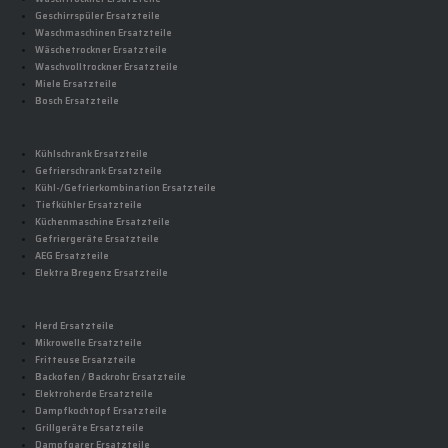
Geschirrspüler Ersatzteile
Waschmaschinen Ersatzteile
Wäschetrockner Ersatzteile
Waschvolltrockner Ersatzteile
Miele Ersatzteile
Bosch Ersatzteile
Kühlschrank Ersatzteile
Gefrierschrank Ersatzteile
Kühl-/Gefrierkombination Ersatzteile
Tiefkühler Ersatzteile
Küchenmaschine Ersatzteile
Gefriergeräte Ersatzteile
AEG Ersatzteile
Elektra Bregenz Ersatzteile
Herd Ersatzteile
Mikrowelle Ersatzteile
Fritteuse Ersatzteile
Backofen / Backrohr Ersatzteile
Elektroherde Ersatzteile
Dampfkochtopf Ersatzteile
Grillgeräte Ersatzteile
Dampfgarer Ersatzteile