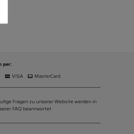
n per:
l
VISA
MasterCard
ufige Fragen zu unserer Website werden in
serer FAQ beantwortet