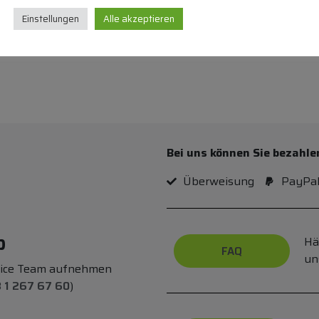
Einstellungen
Alle akzeptieren
Bei uns können Sie bezahle
Überweisung
PayPa
p
Hä
FAQ
un
vice Team aufnehmen
 1 267 67 60
)