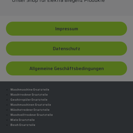
Unser Shop für Elektra Bregenz Produkte
Impressum
Datenschutz
Allgemeine Geschäftsbedingungen
Waschmaschine Ersatzteile
Waschtrockner Ersatzteile
Geschirrspüler Ersatzteile
Waschmaschinen Ersatzteile
Wäschetrockner Ersatzteile
Waschvolltrockner Ersatzteile
Miele Ersatzteile
Bosch Ersatzteile