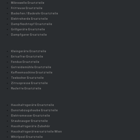
Mikrowelle Ersatzteile
Fritteuse Ersatzteile
Backofen / Backrohr Ersatzteile
Elektroherde Ersatzteile
Dampfkochtopf Ersatzteile
Grillgeräte Ersatzteile
Dampfgarer Ersatzteile
Kleingeräte Ersatzteile
Entsafter Ersatzteile
Fondue Ersatzteile
Getreidemühle Ersatzteile
Kaffeemaschine Ersatzteile
Teekocher Ersatzteile
Zitruspresse Ersatzteile
Raclette Ersatzteile
Haushaltsgeräte Ersatzteile
Dunstabzugshaube Ersatzteile
Elektromesser Ersatzteile
Staubsauger Ersatzteile
Haushaltsgeräte Zubehör
Haushaltsgeräteersatzteile Wien
Whirlpool Ersatzteile