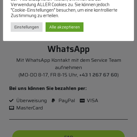
Verwendung ALLER Cookies zu. Sie können jedoch
"Cookie-Einstellungen" besuchen, um eine kontrollierte
Zustimmung zu erteilen.
Einstellungen
Alle akzeptieren
WhatsApp
Mit WhatsApp Kontakt mit dem Service Team
aufnehmen
(MO-DO 8-17, FR 8-15 Uhr,
+43 1 267 67 60
)
Bei uns können Sie bezahlen per:
Überweisung
PayPal
VISA
MasterCard