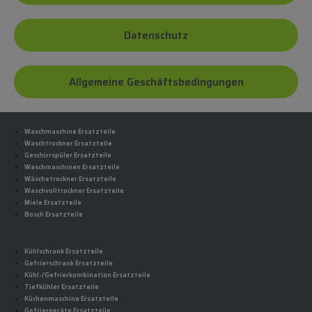
Datenschutz
Allgemeine Geschäftsbedingungen
Waschmaschine Ersatzteile
Waschtrockner Ersatzteile
Geschirrspüler Ersatzteile
Waschmaschinen Ersatzteile
Wäschetrockner Ersatzteile
Waschvolltrockner Ersatzteile
Miele Ersatzteile
Bosch Ersatzteile
Kühlschrank Ersatzteile
Gefrierschrank Ersatzteile
Kühl-/Gefrierkombination Ersatzteile
Tiefkühler Ersatzteile
Küchenmaschine Ersatzteile
Gefriergeräte Ersatzteile