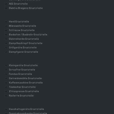
AEG Ersatzteile
Elektra Bregenz Ersatzteile
Herd Ersatzteile
Mikrowelle Ersatzteile
Fritteuse Ersatzteile
Backofen / Backrohr Ersatzteile
Elektroherde Ersatzteile
Dampfkochtopf Ersatzteile
Grillgeräte Ersatzteile
Dampfgarer Ersatzteile
Kleingeräte Ersatzteile
Entsafter Ersatzteile
Fondue Ersatzteile
Getreidemühle Ersatzteile
Kaffeemaschine Ersatzteile
Teekocher Ersatzteile
Zitruspresse Ersatzteile
Raclette Ersatzteile
Haushaltsgeräte Ersatzteile
Dunstabzugshaube Ersatzteile