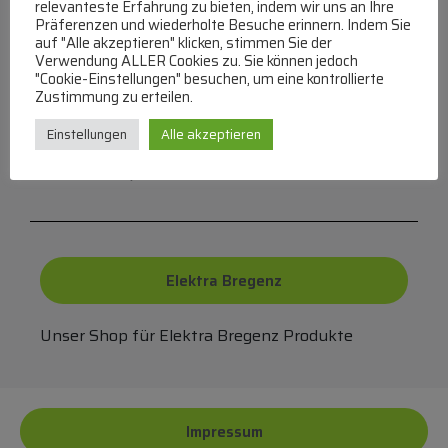
relevanteste Erfahrung zu bieten, indem wir uns an Ihre
Präferenzen und wiederholte Besuche erinnern. Indem Sie
auf "Alle akzeptieren" klicken, stimmen Sie der
Verwendung ALLER Cookies zu. Sie können jedoch
"Cookie-Einstellungen" besuchen, um eine kontrollierte
FAQ
Zustimmung zu erteilen.
Einstellungen
Alle akzeptieren
Häufige Fragen zu unserer Website werden in
unserer FAQ beantwortet
Elektra Bregenz
Unser Shop für Elektra Bregenz Produkte
Impressum