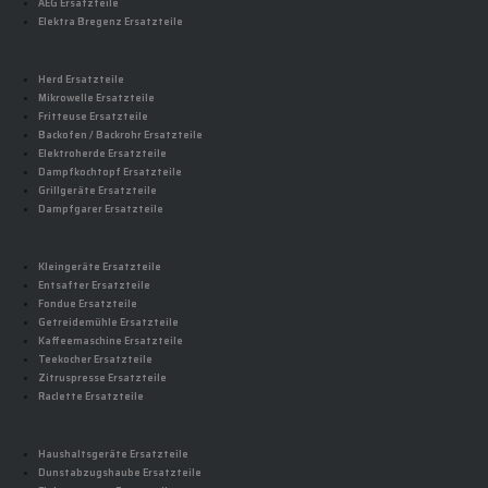
AEG Ersatzteile
Elektra Bregenz Ersatzteile
Herd Ersatzteile
Mikrowelle Ersatzteile
Fritteuse Ersatzteile
Backofen / Backrohr Ersatzteile
Elektroherde Ersatzteile
Dampfkochtopf Ersatzteile
Grillgeräte Ersatzteile
Dampfgarer Ersatzteile
Kleingeräte Ersatzteile
Entsafter Ersatzteile
Fondue Ersatzteile
Getreidemühle Ersatzteile
Kaffeemaschine Ersatzteile
Teekocher Ersatzteile
Zitruspresse Ersatzteile
Raclette Ersatzteile
Haushaltsgeräte Ersatzteile
Dunstabzugshaube Ersatzteile