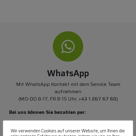
WhatsApp
Mit WhatsApp Kontakt mit dem Service Team
aufnehmen
(MO-DO 8-17, FR 8-15 Uhr,
+43 1 267 67 60
)
Bei uns können Sie bezahlen per:
Überweisung
PayPal
VISA
Wir verwenden Cookies auf unserer Website, um Ihnen die
MasterCard