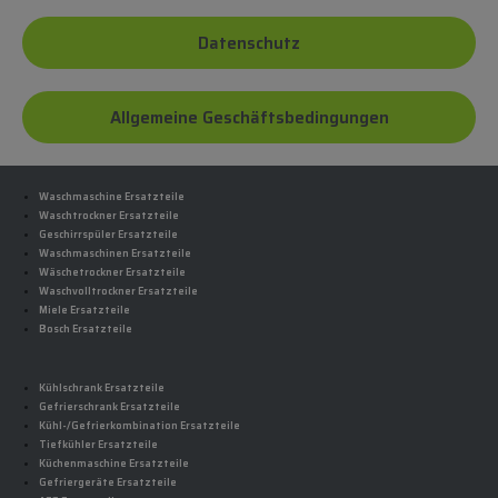
Datenschutz
Allgemeine Geschäftsbedingungen
Waschmaschine Ersatzteile
Waschtrockner Ersatzteile
Geschirrspüler Ersatzteile
Waschmaschinen Ersatzteile
Wäschetrockner Ersatzteile
Waschvolltrockner Ersatzteile
Miele Ersatzteile
Bosch Ersatzteile
Kühlschrank Ersatzteile
Gefrierschrank Ersatzteile
Kühl-/Gefrierkombination Ersatzteile
Tiefkühler Ersatzteile
Küchenmaschine Ersatzteile
Gefriergeräte Ersatzteile