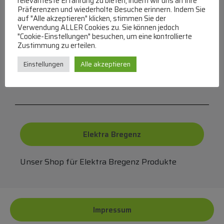
relevanteste Erfahrung zu bieten, indem wir uns an Ihre
Präferenzen und wiederholte Besuche erinnern. Indem Sie
auf "Alle akzeptieren" klicken, stimmen Sie der
Verwendung ALLER Cookies zu. Sie können jedoch
"Cookie-Einstellungen" besuchen, um eine kontrollierte
FAQ
Zustimmung zu erteilen.
Einstellungen
Alle akzeptieren
Häufige Fragen zu unserer Website werden in
unserer FAQ beantwortet
Elektra Bregenz
Unser Shop für Elektra Bregenz Produkte
Impressum