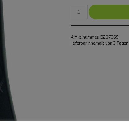
Artikelnummer:
D207069
lieferbar innerhalb von 3 Tagen