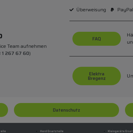
Überweisung
PayPa
p
Hä
FAQ
un
vice Team aufnehmen
 1 267 67 60
)
Elektra
Un
Bregenz
Datenschutz
teile
Herd Ersatzteile
Kleingeräte Ersat