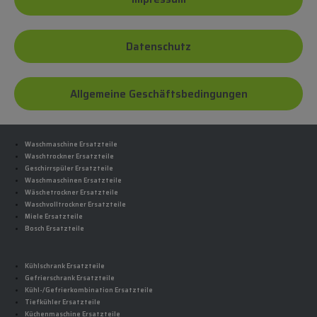
Datenschutz
Allgemeine Geschäftsbedingungen
Waschmaschine Ersatzteile
Waschtrockner Ersatzteile
Geschirrspüler Ersatzteile
Waschmaschinen Ersatzteile
Wäschetrockner Ersatzteile
Waschvolltrockner Ersatzteile
Miele Ersatzteile
Bosch Ersatzteile
Kühlschrank Ersatzteile
Gefrierschrank Ersatzteile
Kühl-/Gefrierkombination Ersatzteile
Tiefkühler Ersatzteile
Küchenmaschine Ersatzteile