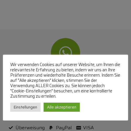
Wir verwenden Cookies auf unserer Website, um Ihnen die
relevanteste Erfahrung zu bieten, indem wir uns an Ihre
Präferenzen und wiederholte Besuche erinnern. Indem Sie
WhatsApp
auf "Alle akzeptieren" klicken, stimmen Sie der
Verwendung ALLER Cookies zu. Sie können jedoch
Mit WhatsApp Kontakt mit dem Service Team
"Cookie-Einstellungen" besuchen, um eine kontrollierte
aufnehmen
Zustimmung zu erteilen.
(MO-DO 8-17, FR 8-15 Uhr,
+43 1 267 67 60
)
Einstellungen
Alle akzeptieren
Bei uns können Sie bezahlen per:
Überweisung
PayPal
VISA