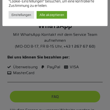
"Cookie-Einstellungen" besuchen, um eine kontrollierte
Zustimmung zu erteilen.
Einstellungen
Alle akzeptieren
WhatsApp
Mit WhatsApp Kontakt mit dem Service Team
aufnehmen
(MO-DO 8-17, FR 8-15 Uhr,
+43 1 267 67 60
)
Bei uns können Sie bezahlen per:
Überweisung
PayPal
VISA
MasterCard
FAQ