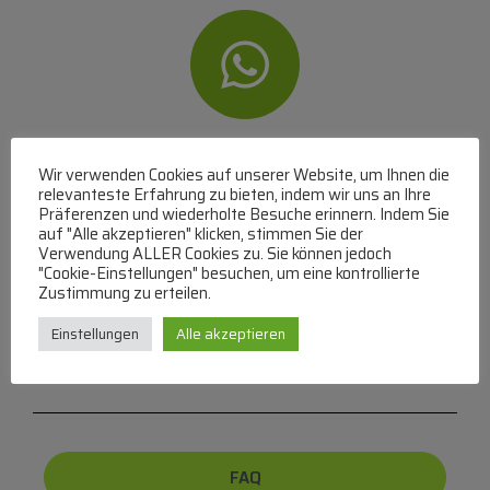
WhatsApp
Wir verwenden Cookies auf unserer Website, um Ihnen die
relevanteste Erfahrung zu bieten, indem wir uns an Ihre
Mit WhatsApp Kontakt mit dem Service Team
Präferenzen und wiederholte Besuche erinnern. Indem Sie
aufnehmen
auf "Alle akzeptieren" klicken, stimmen Sie der
(MO-DO 8-17, FR 8-15 Uhr,
+43 1 267 67 60
)
Verwendung ALLER Cookies zu. Sie können jedoch
"Cookie-Einstellungen" besuchen, um eine kontrollierte
Zustimmung zu erteilen.
Bei uns können Sie bezahlen per:
Einstellungen
Alle akzeptieren
Überweisung
PayPal
VISA
MasterCard
FAQ