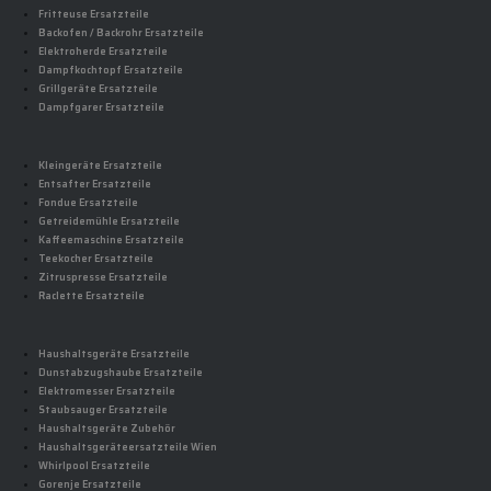
Fritteuse Ersatzteile
Backofen / Backrohr Ersatzteile
Elektroherde Ersatzteile
Dampfkochtopf Ersatzteile
Grillgeräte Ersatzteile
Dampfgarer Ersatzteile
Kleingeräte Ersatzteile
Entsafter Ersatzteile
Fondue Ersatzteile
Getreidemühle Ersatzteile
Kaffeemaschine Ersatzteile
Teekocher Ersatzteile
Zitruspresse Ersatzteile
Raclette Ersatzteile
Haushaltsgeräte Ersatzteile
Dunstabzugshaube Ersatzteile
Elektromesser Ersatzteile
Staubsauger Ersatzteile
Haushaltsgeräte Zubehör
Haushaltsgeräteersatzteile Wien
Whirlpool Ersatzteile
Gorenje Ersatzteile