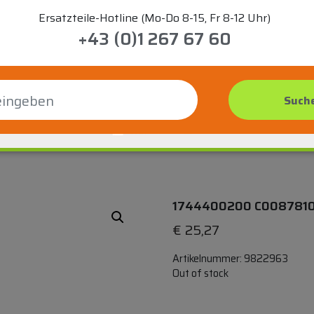
Ersatzteile-Hotline (Mo-Do 8-15, Fr 8-12 Uhr)
+43 (0)1 267 67 60
1744400200 C00878104
€
25,27
Artikelnummer:
9822963
Out of stock