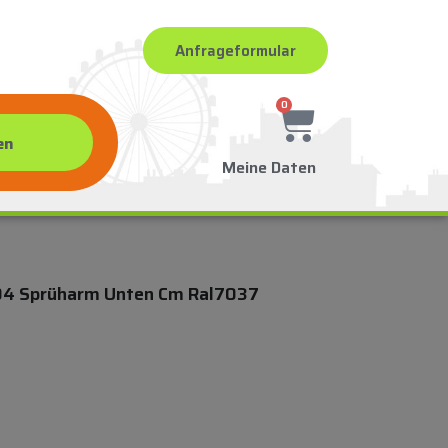
Anfrageformular
0
Meine Daten
 Sprüharm Unten Cm Ral7037