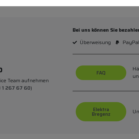
Bei uns können Sie bezahle
Überweisung
PayPa
p
Hä
FAQ
un
vice Team aufnehmen
 1 267 67 60
)
Elektra
Un
Bregenz