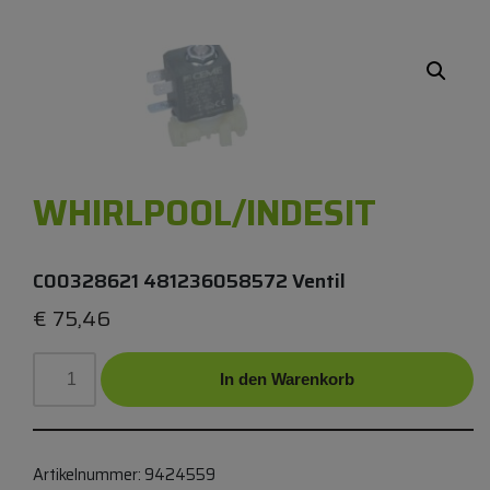
WHIRLPOOL/INDESIT
C00328621 481236058572 Ventil
€
75,46
In den Warenkorb
Artikelnummer:
9424559