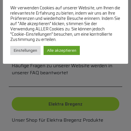
Bei uns können Sie bezahlen per:
Wir verwenden Cookies auf unserer Website, um Ihnen die
relevanteste Erfahrung zu bieten, indem wir uns an Ihre
Überweisung
PayPal
VISA
Präferenzen und wiederholte Besuche erinnern. Indem Sie
MasterCard
auf "Alle akzeptieren" klicken, stimmen Sie der
Verwendung ALLER Cookies zu. Sie können jedoch
"Cookie-Einstellungen" besuchen, um eine kontrollierte
Zustimmung zu erteilen.
FAQ
Einstellungen
Alle akzeptieren
Häufige Fragen zu unserer Website werden in
unserer FAQ beantwortet
Elektra Bregenz
Unser Shop für Elektra Bregenz Produkte