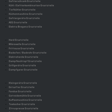
Gefrierschrank Ersatzteile
Kühl-/Gefrierkombination Ersatzteile
Tiefkühler Ersatzteile
Küchenmaschine Ersatzteile
Gefriergeräte Ersatzteile
AEG Ersatzteile
Elektra Bregenz Ersatzteile
Herd Ersatzteile
Mikrowelle Ersatzteile
Fritteuse Ersatzteile
Backofen / Backrohr Ersatzteile
Elektroherde Ersatzteile
Dampfkochtopf Ersatzteile
Grillgeräte Ersatzteile
Dampfgarer Ersatzteile
Kleingeräte Ersatzteile
Entsafter Ersatzteile
Fondue Ersatzteile
Getreidemühle Ersatzteile
Kaffeemaschine Ersatzteile
Teekocher Ersatzteile
Zitruspresse Ersatzteile