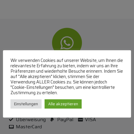
Wir verwenden Cookies auf unserer Website, um Ihnen die
relevanteste Erfahrung zu bieten, indem wir uns an Ihre
WhatsApp
Präferenzen und wiederholte Besuche erinnern. Indem Sie
auf "Alle akzeptieren" klicken, stimmen Sie der
Mit WhatsApp Kontakt mit dem Service Team
Verwendung ALLER Cookies zu. Sie können jedoch
aufnehmen
"Cookie-Einstellungen" besuchen, um eine kontrollierte
Zustimmung zu erteilen.
(MO-DO 8-17, FR 8-15 Uhr,
+43 1 267 67 60
)
Einstellungen
Alle akzeptieren
Bei uns können Sie bezahlen per:
Überweisung
PayPal
VISA
MasterCard