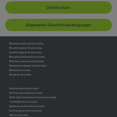
Datenschutz
Allgemeine Geschäftsbedingungen
Waschmaschine Ersatzteile
Waschtrockner Ersatzteile
Geschirrspüler Ersatzteile
Waschmaschinen Ersatzteile
Wäschetrockner Ersatzteile
Waschvolltrockner Ersatzteile
Miele Ersatzteile
Bosch Ersatzteile
Kühlschrank Ersatzteile
Gefrierschrank Ersatzteile
Kühl-/Gefrierkombination Ersatzteile
Tiefkühler Ersatzteile
Küchenmaschine Ersatzteile
Gefriergeräte Ersatzteile
AEG Ersatzteile