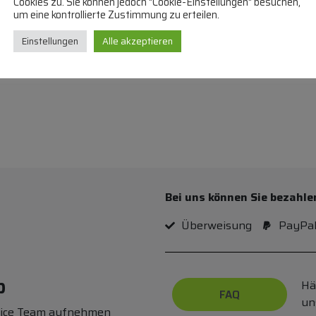
Cookies zu. Sie können jedoch "Cookie-Einstellungen" besuchen,
um eine kontrollierte Zustimmung zu erteilen.
Einstellungen
Alle akzeptieren
Bei uns können Sie bezahle
Überweisung
PayPa
p
Hä
FAQ
un
vice Team aufnehmen