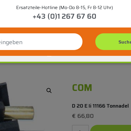
Ersatzteile-Hotline (Mo-Do 8-15, Fr 8-12 Uhr)
+43 (0)1 267 67 60
COM
D 20 E Ii 11166 Tonnadel
€
66,80