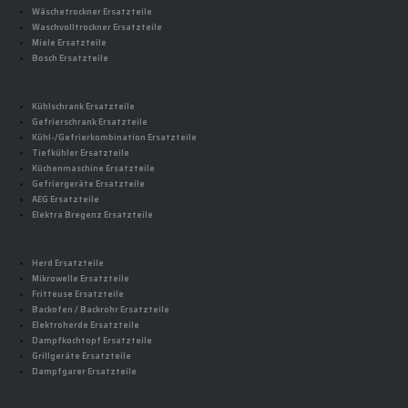
Wäschetrockner Ersatzteile
Waschvolltrockner Ersatzteile
Miele Ersatzteile
Bosch Ersatzteile
Kühlschrank Ersatzteile
Gefrierschrank Ersatzteile
Kühl-/Gefrierkombination Ersatzteile
Tiefkühler Ersatzteile
Küchenmaschine Ersatzteile
Gefriergeräte Ersatzteile
AEG Ersatzteile
Elektra Bregenz Ersatzteile
Herd Ersatzteile
Mikrowelle Ersatzteile
Fritteuse Ersatzteile
Backofen / Backrohr Ersatzteile
Elektroherde Ersatzteile
Dampfkochtopf Ersatzteile
Grillgeräte Ersatzteile
Dampfgarer Ersatzteile