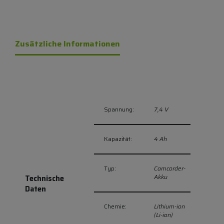
Zusätzliche Informationen
Spannung:
7,4 V
Kapazität:
4 Ah
Typ:
Camcorder-
Akku
Technische
Daten
Chemie:
Lithium-ion
(Li-ion)